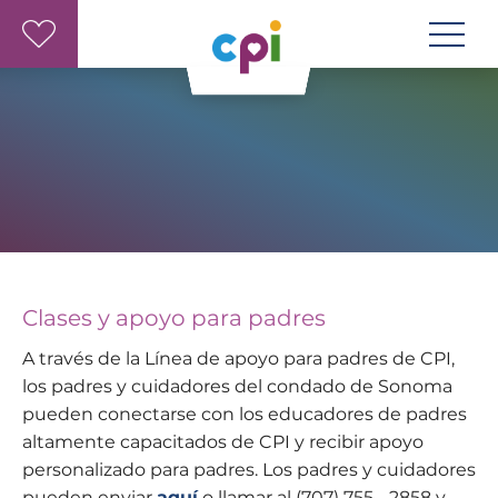
Skip to main content
Clases y apoyo para padres
A través de la Línea de apoyo para padres de CPI,
los padres y cuidadores del condado de Sonoma
pueden conectarse con los educadores de padres
altamente capacitados de CPI y recibir apoyo
personalizado para padres. Los padres y cuidadores
pueden enviar
aquí
o llamar al (707) 755 - 2858 y